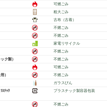
可燃ごみ
粗大ごみ
古布（古着）
不燃ごみ
不燃ごみ
家電リサイクル
不燃ごみ
チック製）
不燃ごみ
可燃ごみ
ー用）
不燃ごみ
ガラスびん
ﾁｯｸ
プラスチック製容器包装
不燃ごみ