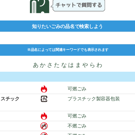
知りたいごみの品名で検索しよう
※品名によっては関連キーワードでも表示されます
あ
か
さ
た
な
は
ま
や
ら
わ
可燃ごみ
ラスチック
プラスチック製容器包装
可燃ごみ
不燃ごみ