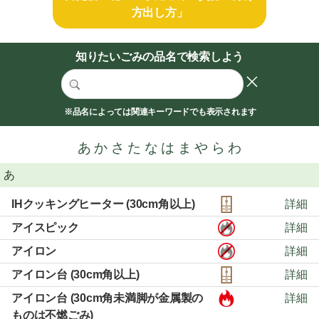
方出し方」
知りたいごみの品名で検索しよう
※品名によっては関連キーワードでも表示されます
あ
か
さ
た
な
は
ま
や
ら
わ
あ
IHクッキングヒーター (30cm角以上)
詳細
アイスピック
詳細
アイロン
詳細
アイロン台 (30cm角以上)
詳細
アイロン台 (30cm角未満脚が金属製の
詳細
ものは不燃ごみ)