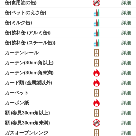
缶(食用油の缶)
詳細
缶(ペットのえさ缶)
詳細
缶(ミルク缶)
詳細
缶{飲料缶 (アルミ缶)}
詳細
缶{飲料缶 (スチール缶)}
詳細
カーテンレール
詳細
カーテン(30cm角以上)
詳細
カーテン(30cm角未満)
詳細
カード類 (金属製以外)
詳細
カーペット
詳細
カーボン紙
詳細
額 (姿見30cm角以上)
詳細
額 (姿見30cm角未満)
詳細
ガスオーブンレンジ
詳細