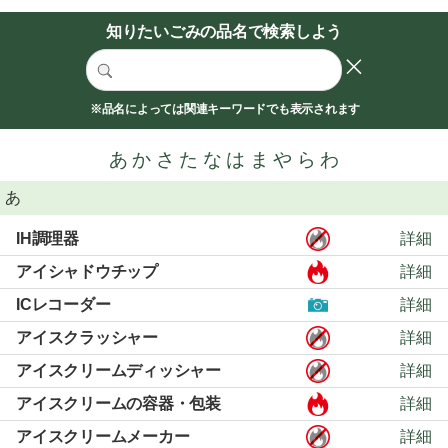
知りたいごみの品名で検索しよう
※品名によっては関連キーワードでも表示されます
あ
か
さ
た
な
は
ま
や
ら
わ
あ
IH調理器
詳細
アイシャドウチップ
詳細
ICレコーダー
詳細
アイスクラッシャー
詳細
アイスクリームディッシャー
詳細
アイスクリームの容器・包装
詳細
アイスクリームメーカー
詳細