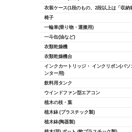
衣装ケース(1段のもの、2段以上は「収納
椅子
一輪車(乗り物・運搬用)
一斗缶(油など)
衣類乾燥機
衣類乾燥機台
インクカートリッジ・ インクリボン(バソ
ンター用)
飲料用タンク
ウインドファン型エアコン
植木の枝・葉
植木鉢 (プラスチック製)
植木鉢(陶器製)
植木(苗) ポット (軟プラスチック製)