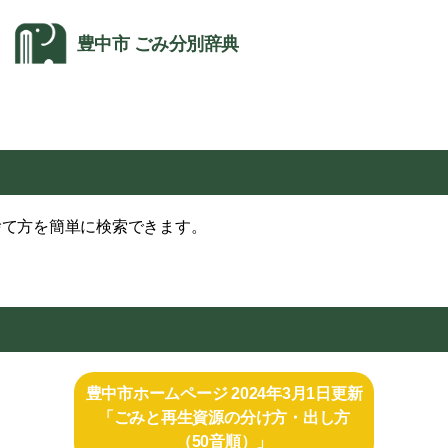
豊中市 ごみ分別辞典
捨て方を簡単に検索できます。
豊中市ホームページ 2024年3月1日更新
「ごみと再生資源の分け方・出し方
（50音順）」