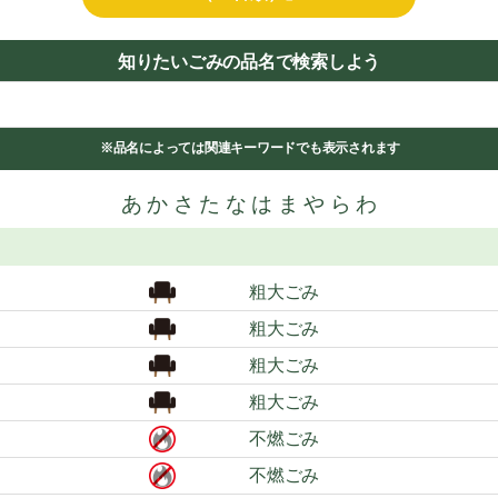
知りたいごみの品名で検索しよう
※品名によっては関連キーワードでも表示されます
あ
か
さ
た
な
は
ま
や
ら
わ
粗大ごみ
粗大ごみ
粗大ごみ
粗大ごみ
不燃ごみ
不燃ごみ