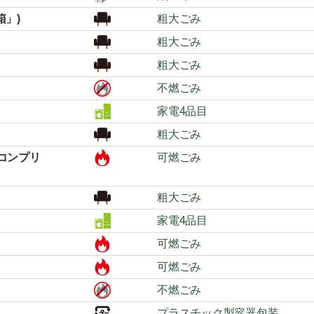
箱」)
粗大ごみ
粗大ごみ
粗大ごみ
不燃ごみ
家電4品目
粗大ごみ
コンプリ
可燃ごみ
粗大ごみ
家電4品目
可燃ごみ
可燃ごみ
不燃ごみ
プラスチック製容器包装