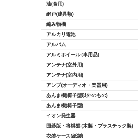
油(食用)
網戸(建具類)
編み物機
アルカリ電池
アルバム
アルミホイール (車用品)
アンテナ(室外用)
アンテナ(室内用)
アンプ(オーディオ・楽器用)
あんま機(椅子型以外のもの)
あんま機(椅子型)
イオン発生器
囲碁版・将棋盤 (木製・プラスチック製)
衣装ケース(紙製)