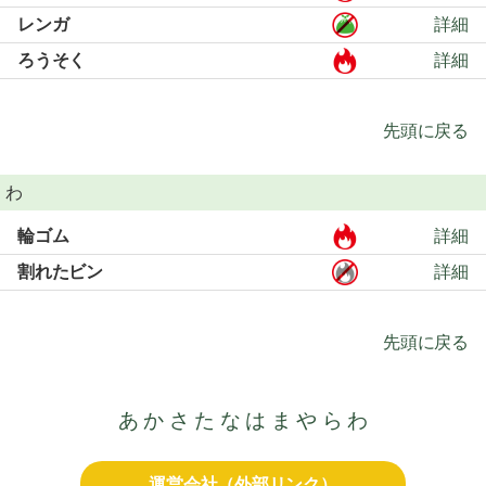
レンガ
詳細
ろうそく
詳細
先頭に戻る
わ
輪ゴム
詳細
割れたビン
詳細
先頭に戻る
あ
か
さ
た
な
は
ま
や
ら
わ
運営会社（外部リンク）