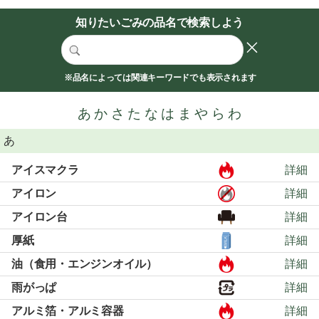
知りたいごみの品名で検索しよう
※品名によっては関連キーワードでも表示されます
あ
か
さ
た
な
は
ま
や
ら
わ
あ
アイスマクラ
詳細
アイロン
詳細
アイロン台
詳細
厚紙
詳細
油（食用・エンジンオイル）
詳細
雨がっぱ
詳細
アルミ箔・アルミ容器
詳細